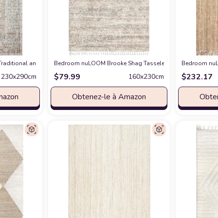
/Outdoor Area Rug, Pink Ivory Carpet for Patio, Porch, Deck, Bedroom, Living
Traditional and Distressed Design Living Room ‎Area Rug
Bedroom nuLOOM Brooke Shag Tasseled Area Rug, 5' 3" x 7'
chez Amazon
Bedroom nuLO
$
79.99
$
232.17
230x290cm
160x230cm
mazon
Obtenez-le à Amazon
Obte