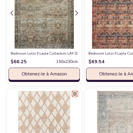
Bedroom Loloi II Layla Collection LAY-03 Traditional Olive/Charcoal 5'-0"
Bedroom Loloi II Layla Col
$
66.25
$
69.54
150x230cm
Obtenez-le à Amazon
Obtenez-le à A