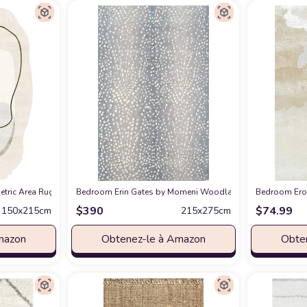
ional Area Rug for Living Room, Bedroom, Dining Room, and Kitchen - Exact Siz
ric Area Rug for Living Room Dining Room Bright Green Spring Bedroom Floo
Bedroom Erin Gates by Momeni Woodland Antelope Area Rug, 7
Bedroom Eroy
$
390
$
74.99
150x215cm
215x275cm
mazon
Obtenez-le à Amazon
Obte