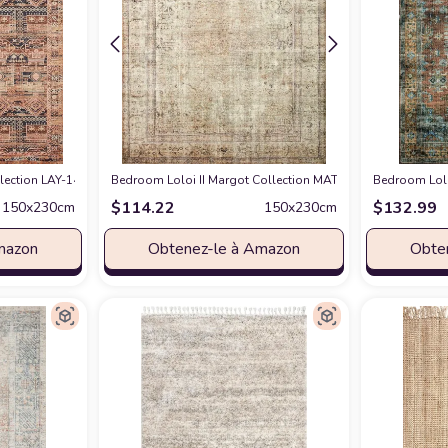
 x 7'-6" Area Rug
lection LAY-14 Mocha/Blush, Traditional 5'-0" x 7'-6" Area Rug
chez Amazon
Bedroom Loloi II Margot Collection MAT-01 Antique/Sage 5'-
chez Amazon
Bedroom Loloi
$
114.22
$
132.99
150x230cm
150x230cm
mazon
Obtenez-le à Amazon
Obte