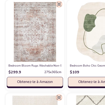
Bedroom Bloom Rugs Washable Non-Slip 9' x 12' Rug - Ivory/Blush Tradit
Bedroom Boho Chic Geomet
$
299.9
$
109
275x365cm
Obtenez-le à Amazon
Obtenez-le à A