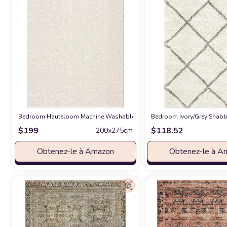
Bedroom Hauteloom Machine Washable Solid Shag Rug - Judy Plain Living
Bedroom ‎Ivory/Grey ‎Shabb
$
199
$
118.52
200x275cm
Obtenez-le à Amazon
Obtenez-le à A