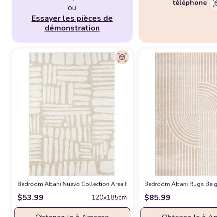
téléphone
ou
Essayer les pièces de
démonstration
Bedroom Abani Nuevo Collection Area Rug - Neutral Beige/Cream Abstract 
Bedroom Abani Rugs Beige 
$
53.99
$
85.99
120x185cm