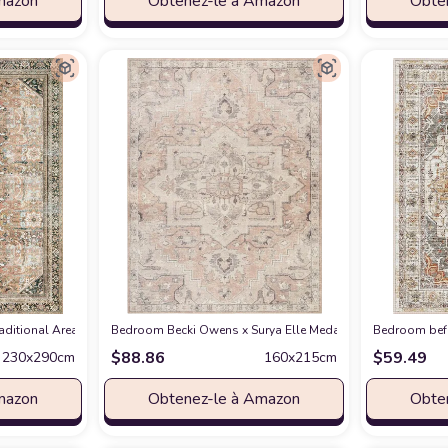
mazon
Obtenez-le à Amazon
Obte
', Cream/Charcoal
aditional ‎Area Rug
chez Amazon
chez Amazon
Bedroom Becki Owens x Surya Elle Medallion Area Rug , 5'3"
Bedroom befb
$
88.86
$
59.49
230x290cm
160x215cm
mazon
Obtenez-le à Amazon
Obte