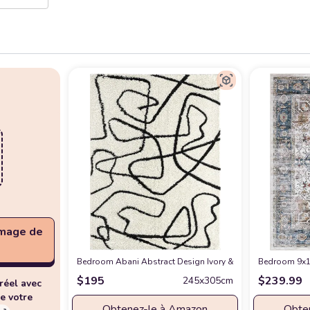
image de
Bedroom Abani Abstract Design Ivory & Black 7'9" x 10'2"
Bedroom 9x12
$
195
$
239.99
245x305cm
réel avec
e votre
Obtenez-le à Amazon
Obte