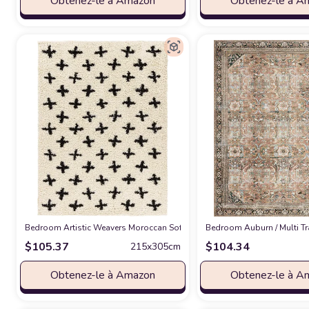
Obtenez-le à Amazon
Obtenez-le à A
Bedroom Artistic Weavers Moroccan Soft Mora Shag Area Rug,7'10" x 10
Bedroom ‎Auburn / Multi ‎Tr
$
105.37
$
104.34
215x305cm
Obtenez-le à Amazon
Obtenez-le à A