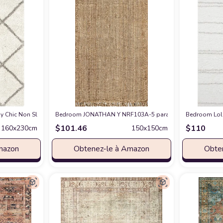
 Room Bedroom Shaggy Area Rug - Fluffy Plush High Pile Carpet - White, Off W
y Chic ‎Non Slip ‎Living Room ‎Area Rug
Bedroom JONATHAN Y NRF103A-5 para Hand Woven Chunky Ju
chez Amazon
Bedroom Loloi
$
101.46
$
110
160x230cm
150x150cm
mazon
Obtenez-le à Amazon
Obte