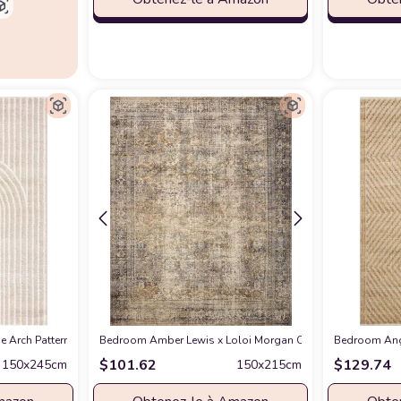
Design - 4'x6' - Easy to Clean - Durable for Kids & Pets - Non-Shedding - Medi
Arch Pattern Knot Modern Print Premium Area Rug - Contemporary No-Shed Neut
Bedroom Amber Lewis x Loloi Morgan Collection MOG-01 Suns
Bedroom Ange
$
101.62
$
129.74
150x245cm
150x215cm