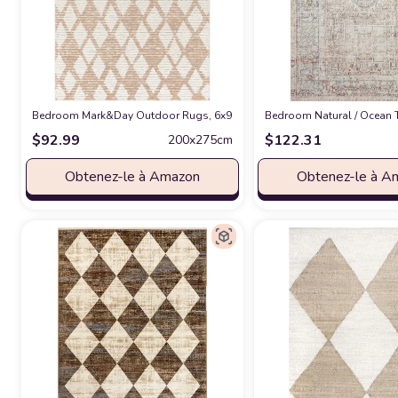
Bedroom Mark&Day Outdoor Rugs, 6x9 Kalopanagio Modern Pale Pink Indoor
Bedroom ‎Natural / Ocean ‎
$
92.99
$
122.31
200x275cm
Obtenez-le à Amazon
Obtenez-le à A