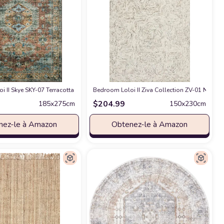
0" x 7'-6" Area Rug feat. CloudPile
 II Skye SKY-07 Terracotta / Sky Area Rug 6' x 9'
Bedroom Loloi II Ziva Collection ZV-01 Neutral
chez Amazon
chez Amazon
$
204.99
185x275cm
150x230cm
nez-le à Amazon
Obtenez-le à Amazon