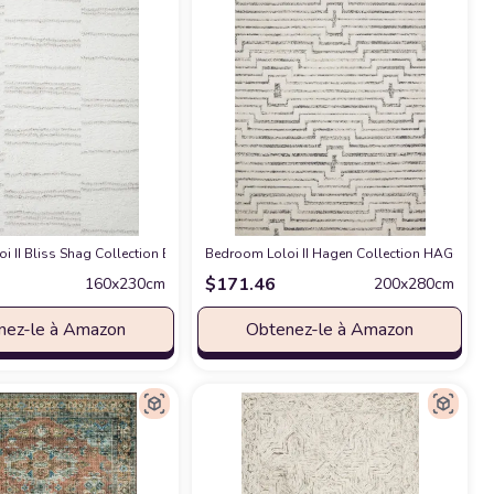
hite - 6'7" x 9'
te with Fringe Area-Rug, Bohemian, for Bedroom, Kitchen, Living Room,5 X 
 II Bliss Shag Collection BLS-02 White/Grey 5'-3" x 7'-6" Area Rug
chez Amazon
Bedroom Loloi II Hagen Collection HAG-03 Whi
chez Amazo
$
171.46
160x230cm
200x280cm
nez-le à Amazon
Obtenez-le à Amazon