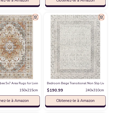
nez-le à Amazon
Obtenez-le à Amazon
 x 7', Taupe
ee 5x7 Area Rugs for Living Room,Stain Resistant Washable Rug,Non-Slip Backi
chez Amazon
Bedroom ‎Beige ‎Transitional ‎Non Slip ‎Living 
$
190.99
150x215cm
240x310cm
nez-le à Amazon
Obtenez-le à Amazon